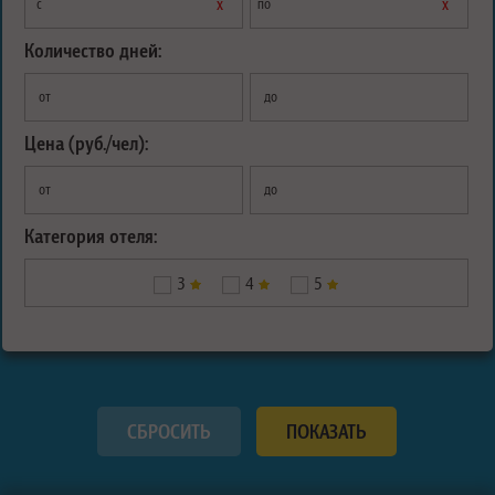
х
х
с
по
Количество дней:
от
до
Цена (руб./чел):
от
до
Категория отеля:
3
4
5