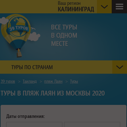
Ваш регион
КАЛИНИНГРАД
ТУРЫ ПО СТРАНАМ
39 туров
>
Таиланд
>
пляж Лаян
>
Туры
ТУРЫ В ПЛЯЖ ЛАЯН ИЗ МОСКВЫ 2020
Даты отправления: