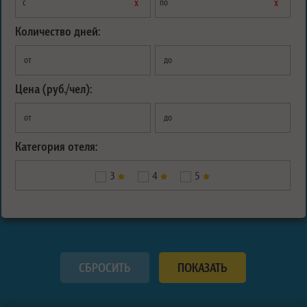
х
х
с
по
Количество дней:
от
до
Цена (руб./чел):
от
до
Категория отеля:
3
4
5