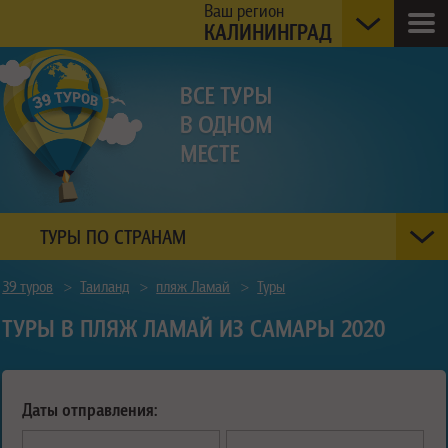
Ваш регион
КАЛИНИНГРАД
ТУРЫ ПО СТРАНАМ
39 туров
>
Таиланд
>
пляж Ламай
>
Туры
ТУРЫ В ПЛЯЖ ЛАМАЙ ИЗ САМАРЫ 2020
Даты отправления: