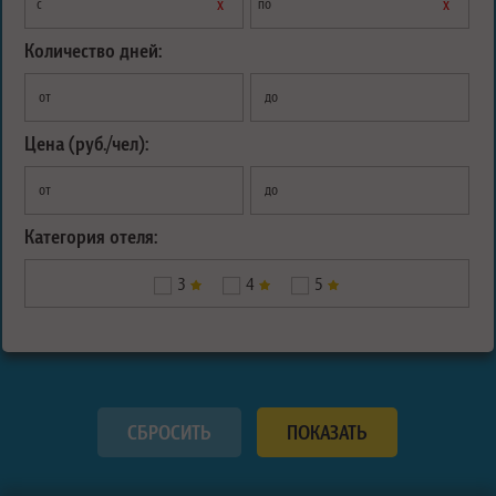
х
х
с
по
Количество дней:
от
до
Цена (руб./чел):
от
до
Категория отеля:
3
4
5