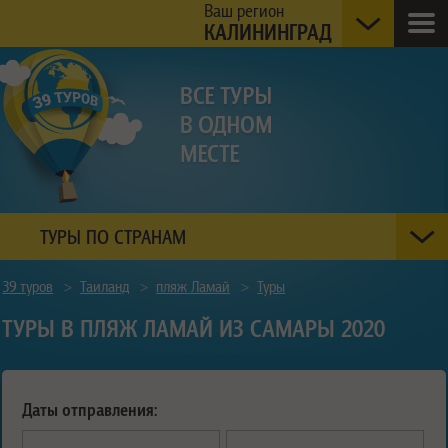
Ваш регион
КАЛИНИНГРАД
ТУРЫ ПО СТРАНАМ
39 туров
>
Таиланд
>
пляж Ламай
>
Туры
ТУРЫ В ПЛЯЖ ЛАМАЙ ИЗ САМАРЫ 2020
Даты отправления: