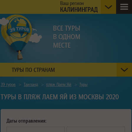
Ваш регион
КАЛИНИНГРАД
ТУРЫ ПО СТРАНАМ
39 туров
>
Таиланд
>
пляж Лаем Яй
>
Туры
ТУРЫ В ПЛЯЖ ЛАЕМ ЯЙ ИЗ МОСКВЫ 2020
Даты отправления: