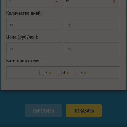
х
х
с
по
Количество дней:
от
до
Цена (руб./чел):
от
до
Категория отеля:
3
4
5