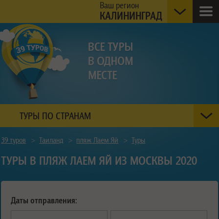
Ваш регион
КАЛИНИНГРАД
ТУРЫ ПО СТРАНАМ
39 туров
>
Таиланд
>
пляж Лаем Яй
>
Туры
ТУРЫ В ПЛЯЖ ЛАЕМ ЯЙ ИЗ МОСКВЫ 2020
Даты отправления: