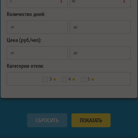
х
х
с
по
Количество дней:
от
до
Цена (руб./чел):
от
до
Категория отеля:
3
4
5