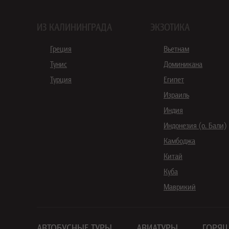
ИЗ КАЛИНИНГРАДА
ЭКЗОТИКА
Греция
Вьетнам
Тунис
Доминикана
Турция
Египет
Израиль
Индия
Индонезия (о. Бали)
Камбоджа
Китай
Куба
Маврикий
АВТОБУСНЫЕ ТУРЫ
АВИАТУРЫ
ГОРЯЩ