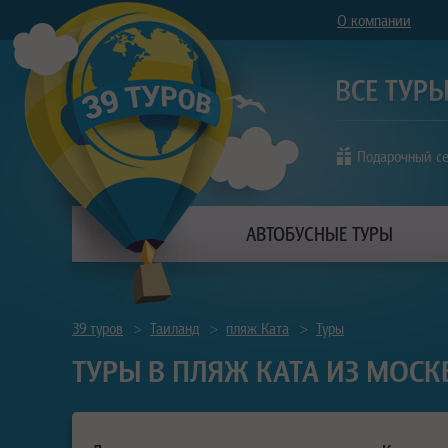
О компании
Подарочный с
АВТОБУСНЫЕ ТУРЫ
39 туров
>
Таиланд
>
пляж Ката
>
Туры
ТУРЫ В ПЛЯЖ КАТА ИЗ МОСК