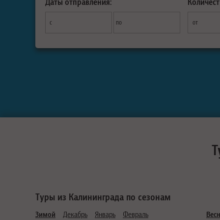
Даты отправления:
Количест
с
по
от
Т
Туры из Калининграда по сезонам
Зимой
Декабрь
Январь
Февраль
Вес