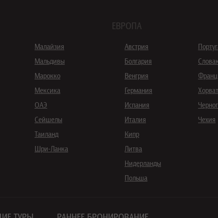
ЕВРОПА
Малайзия
Австрия
Порту
Мальдивы
Болгария
Слова
Марокко
Венгрия
Франц
Мексика
Германия
Хорва
ОАЭ
Испания
Черно
Сейшелы
Италия
Чехия
Таиланд
Кипр
Шри-Ланка
Литва
Нидерланды
Польша
ИЕ ТУРЫ
РАННЕЕ БРОНИРОВАНИЕ