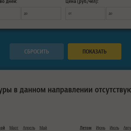
во дней:
Цена (руб./чел):
до
от
до
уры в данном направлении отсутству
ной
Март
Апрель
Май
Летом
Июнь
Июль
Авгу