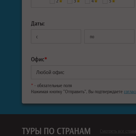
2
3
4
5
Даты:
с
по
Офис
*
*
- обязательные поля
Нажимая кнопку "Отправить", Вы подтверждаете
соглас
ТУРЫ ПО СТРАНАМ
Смотреть все стра