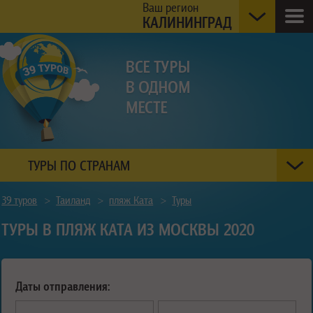
Ваш регион
КАЛИНИНГРАД
ТУРЫ ПО СТРАНАМ
39 туров
>
Таиланд
>
пляж Ката
>
Туры
ТУРЫ В ПЛЯЖ КАТА ИЗ МОСКВЫ 2020
Даты отправления: