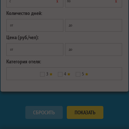
х
х
с
по
Количество дней:
от
до
Цена (руб./чел):
от
до
Категория отеля:
3
4
5