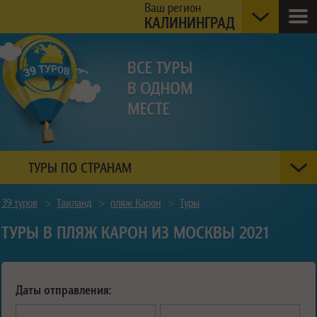
Ваш регион
КАЛИНИНГРАД
ТУРЫ ПО СТРАНАМ
39 туров
>
Таиланд
>
пляж Карон
>
Туры
ТУРЫ В ПЛЯЖ КАРОН ИЗ МОСКВЫ 2021
Даты отправления: