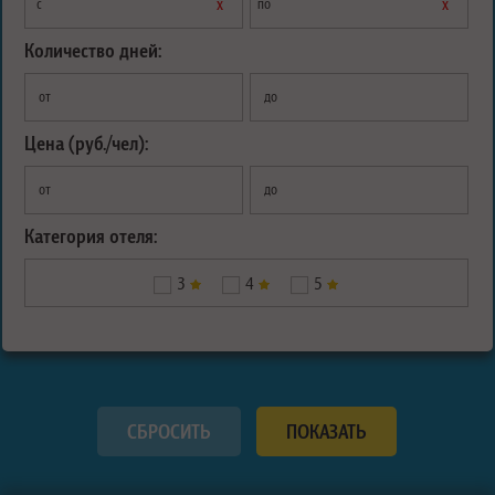
х
х
с
по
Количество дней:
от
до
Цена (руб./чел):
от
до
Категория отеля:
3
4
5