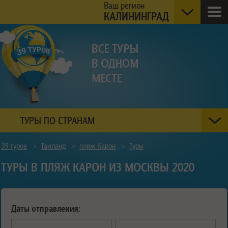
Ваш регион
КАЛИНИНГРАД
ТУРЫ ПО СТРАНАМ
39 туров
>
Таиланд
>
пляж Карон
>
Туры
ТУРЫ В ПЛЯЖ КАРОН ИЗ МОСКВЫ 2020
Даты отправления: