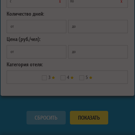
х
х
с
по
Количество дней:
от
до
Цена (руб./чел):
от
до
Категория отеля:
3
4
5