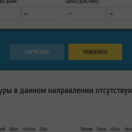
во дней:
Цена (руб./чел):
до
от
до
уры в данном направлении отсутству
ной
Март
Апрель
Май
Летом
Июнь
Июль
Авгу