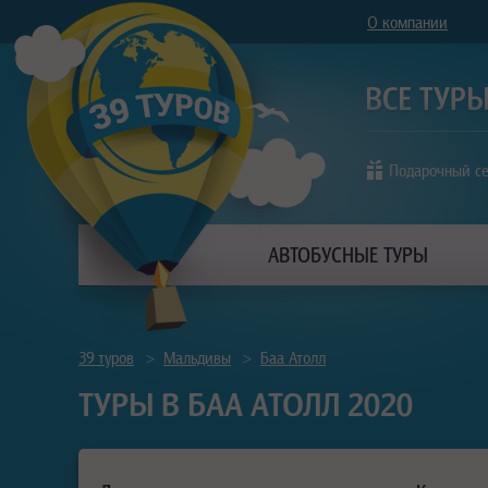
О компании
Подарочный с
АВТОБУСНЫЕ ТУРЫ
39 туров
>
Мальдивы
>
Баа Атолл
ТУРЫ В БАА АТОЛЛ 2020