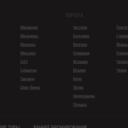
ЕВРОПА
Малайзия
Австрия
Порту
Мальдивы
Болгария
Слова
Марокко
Венгрия
Франц
Мексика
Германия
Хорва
ОАЭ
Испания
Черно
Сейшелы
Италия
Чехия
Таиланд
Кипр
Шри-Ланка
Литва
Нидерланды
Польша
ИЕ ТУРЫ
РАННЕЕ БРОНИРОВАНИЕ