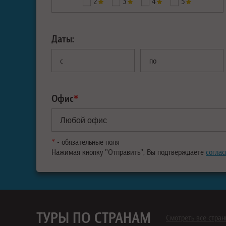
2
3
4
5
Даты:
с
по
Офис
*
*
- обязательные поля
Нажимая кнопку "Отправить", Вы подтверждаете
соглас
ТУРЫ ПО СТРАНАМ
Смотреть все стра