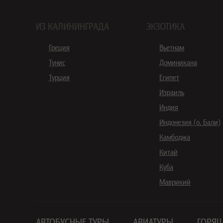
ИЗ КАЛИНИНГРАДА
ЭКЗОТИКА
Греция
Вьетнам
Тунис
Доминикана
Турция
Египет
Израиль
Индия
Индонезия (о. Бали)
Камбоджа
Китай
Куба
Маврикий
АВТОБУСНЫЕ ТУРЫ
АВИАТУРЫ
ГОРЯЩ