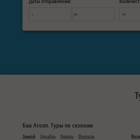
Даты отправления:
Количест
с
по
от
Т
Баа Атолл. Туры по сезонам
Зимой
Декабрь
Январь
Февраль
Вес