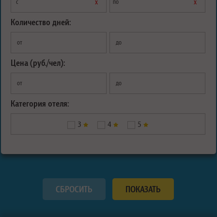
х
х
с
по
Количество дней:
от
до
Цена (руб./чел):
от
до
Категория отеля:
3
4
5