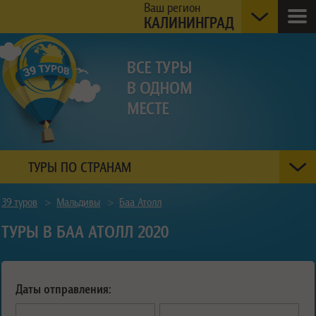
Ваш регион
КАЛИНИНГРАД
ТУРЫ ПО СТРАНАМ
39 туров
>
Мальдивы
>
Баа Атолл
ТУРЫ В БАА АТОЛЛ 2020
Даты отправления: