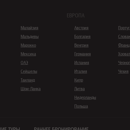
ЕВРОПА
Малайзия
Австрия
Порту
Мальдивы
Болгария
Слова
Марокко
Венгрия
Франц
Мексика
Германия
Хорва
ОАЭ
Испания
Черно
Сейшелы
Италия
Чехия
Таиланд
Кипр
Шри-Ланка
Литва
Нидерланды
Польша
ИЕ ТУРЫ
РАННЕЕ БРОНИРОВАНИЕ