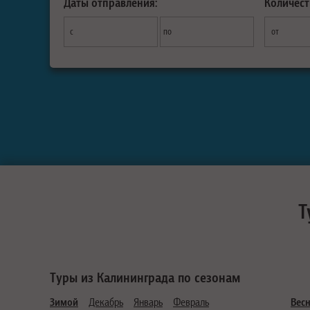
Даты отправления:
Количест
с
по
от
Т
Туры из Калининграда по сезонам
Зимой
Декабрь
Январь
Февраль
Вес