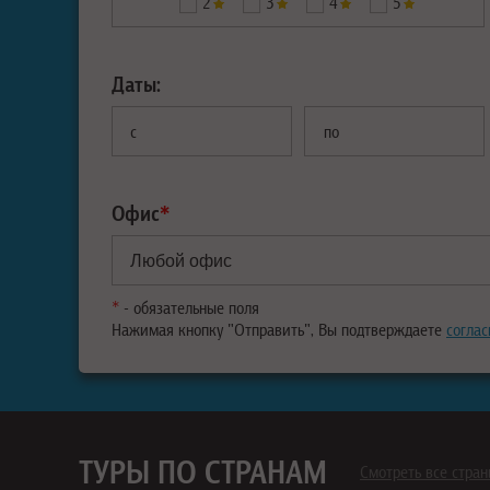
2
3
4
5
Даты:
с
по
Офис
*
*
- обязательные поля
Нажимая кнопку "Отправить", Вы подтверждаете
соглас
ТУРЫ ПО СТРАНАМ
Смотреть все стра