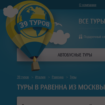
О компании
Подарочный с
АВТОБУСНЫЕ ТУРЫ
39 туров
>
Италия
>
Равенна
>
Туры
ТУРЫ В РАВЕННА ИЗ МОСКВЫ