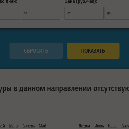
во дней:
Цена (руб./чел):
до
от
до
уры в данном направлении отсутству
ной
Март
Апрель
Май
Летом
Июнь
Июль
Авгу