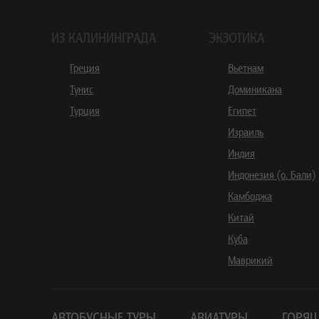
ИЗ КАЛИНИНГРАДА
ЭКЗОТИКА
Греция
Вьетнам
Тунис
Доминикана
Турция
Египет
Израиль
Индия
Индонезия (о. Бали)
Камбоджа
Китай
Куба
Маврикий
АВТОБУСНЫЕ ТУРЫ
АВИАТУРЫ
ГОРЯЩ