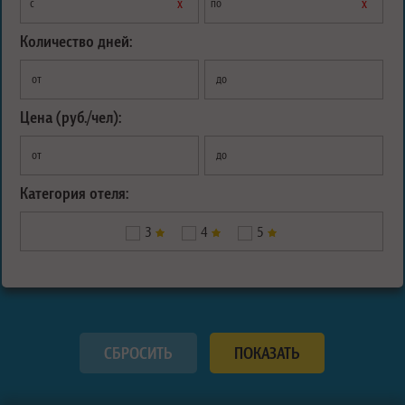
х
х
с
по
Количество дней:
от
до
Цена (руб./чел):
от
до
Категория отеля:
3
4
5