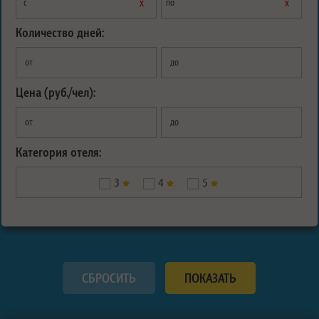
х
х
с
по
Количество дней:
от
до
Цена (руб./чел):
от
до
Категория отеля:
3
4
5