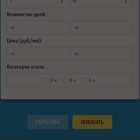
х
х
с
по
Количество дней:
от
до
Цена (руб./чел):
от
до
Категория отеля:
3
4
5