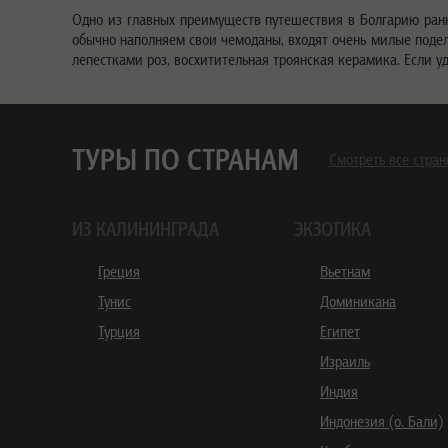
Одно из главных преимуществ путешествия в Болгарию ранн
обычно наполняем свои чемоданы, входят очень милые поделк
лепестками роз, восхитительная троянская керамика. Если уд
ТУРЫ ПО СТРАНАМ
Смотреть все стра
ИЗ КАЛИНИНГРАДА
ЭКЗОТИКА
Греция
Вьетнам
Тунис
Доминикана
Турция
Египет
Израиль
Индия
Индонезия (о. Бали)