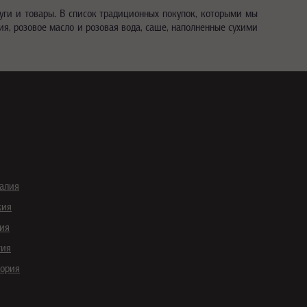
уги и товары. В список традиционных покупок, которыми мы
ия, розовое масло и розовая вода, саше, наполненные сухими
галия
кия
ия
тия
гория