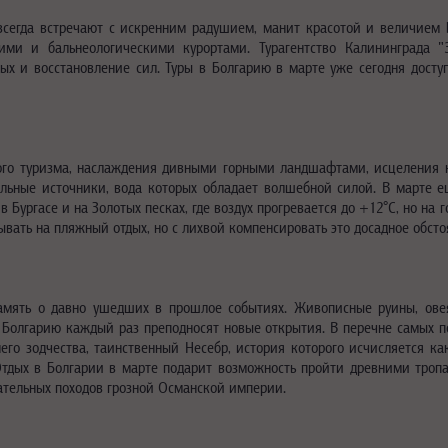
всегда встречают с искренним радушием, манит красотой и величием 
ми и бальнеологическими курортами. Турагентство Калининграда "3
дых и восстановление сил. Туры в Болгарию в марте уже сегодня досту
ого туризма, наслаждения дивными горными ландшафтами, исцеления на
льные источники, вода которых обладает волшебной силой. В марте ещ
 Бургасе и на Золотых песках, где воздух прогревается до +12°C, но н
тывать на пляжный отдых, но с лихвой компенсировать это досадное обст
амять о давно ушедших в прошлое событиях. Живописные руины, ове
в Болгарию каждый раз преподносят новые открытия. В перечне самых 
го зодчества, таинственный Несебр, история которого исчисляется ка
Отдых в Болгарии в марте подарит возможность пройти древними троп
вательных походов грозной Османской империи.