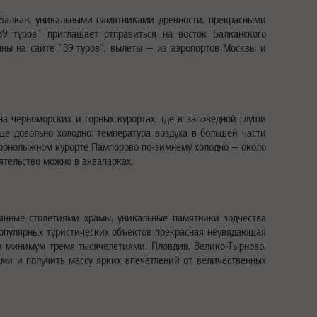
Балкан, уникальными памятниками древности, прекрасными
9 туров" приглашает отправиться на восток Балканского
пны на сайте "39 туров", вылеты — из аэропортов Москвы и
 черноморских и горных курортах, где в заповедной глуши
е довольно холодно: температура воздуха в большей части
а горнолыжном курорте Пампорово по-зимнему холодно — около
оятельство можно в аквапарках.
янные столетиями храмы, уникальные памятники зодчества
популярных туристических объектов прекрасная неувядающая
к минимум тремя тысячелетиями, Пловдив, Велико-Тырново,
ами и получить массу ярких впечатлений от величественных