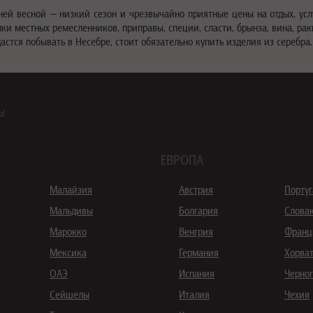
ей весной — низкий сезон и чрезвычайно приятные цены на отдых, усл
и местных ремесленников, приправы, специи, сласти, брынза, вина, рак
астся побывать в Несебре, стоит обязательно купить изделия из серебра.
ны
ЕВРОПА
Малайзия
Австрия
Порту
Мальдивы
Болгария
Слова
Марокко
Венгрия
Франц
Мексика
Германия
Хорва
ОАЭ
Испания
Черно
Сейшелы
Италия
Чехия