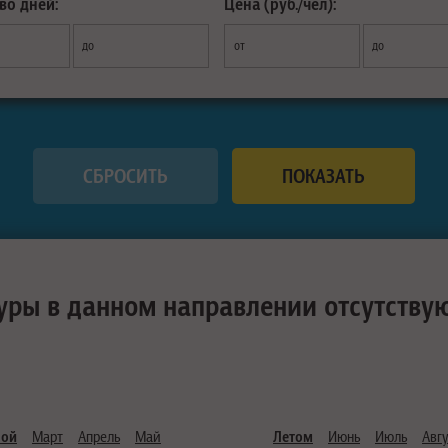
во дней:
Цена (руб./чел):
до
от
до
уры в данном направлении отсутству
ной
Март
Апрель
Май
Летом
Июнь
Июль
Авгу