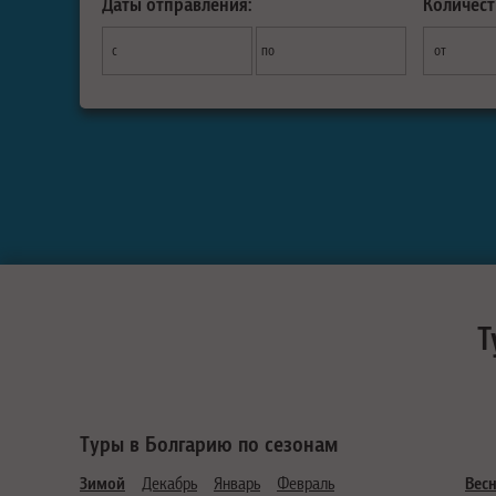
Даты отправления:
Количест
с
по
от
Т
Туры в Болгарию по сезонам
Зимой
Декабрь
Январь
Февраль
Вес