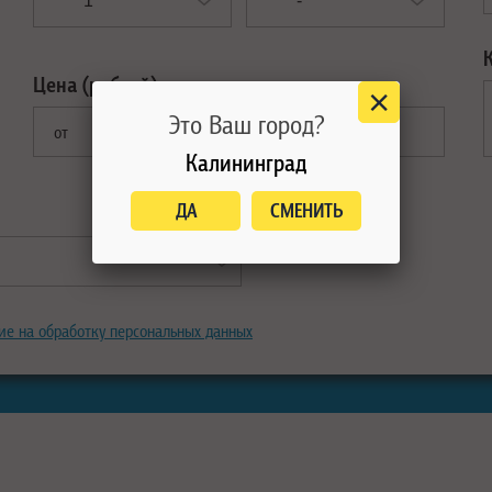
Цена (рублей):
Это Ваш город?
от
до
Калининград
ДА
СМЕНИТЬ
ие на обработку персональных данных