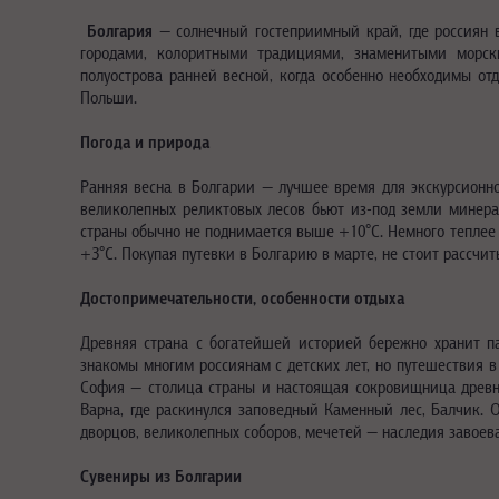
Болгария
— солнечный гостеприимный край, где россиян 
городами, колоритными традициями, знаменитыми морски
полуострова ранней весной, когда особенно необходимы от
Польши.
Погода и природа
Ранняя весна в Болгарии — лучшее время для экскурсионн
великолепных реликтовых лесов бьют из-под земли минера
страны обычно не поднимается выше +10°C. Немного теплее в
+3°C. Покупая путевки в Болгарию в марте, не стоит рассчи
Достопримечательности, особенности отдыха
Древняя страна с богатейшей историей бережно хранит п
знакомы многим россиянам с детских лет, но путешествия 
София — столица страны и настоящая сокровищница древне
Варна, где раскинулся заповедный Каменный лес, Балчик. 
дворцов, великолепных соборов, мечетей — наследия завое
Сувениры из Болгарии