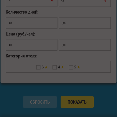
х
х
с
по
Количество дней:
от
до
Цена (руб./чел):
от
до
Категория отеля:
3
4
5