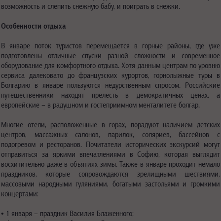
возможность и слепить снежную бабу, и поиграть в снежки.
Особенности отдыха
В январе поток туристов перемещается в горные районы, где уже
подготовлены отличные спуски разной сложности и современное
оборудование для комфортного отдыха. Хотя данным центрам по уровню
сервиса далековато до французских курортов, горнолыжные туры в
Болгарию в январе пользуются недурственным спросом. Российские
путешественники находят прелесть в демократичных ценах, а
европейские – в радушном и гостеприимном менталитете болгар.
Многие отели, расположенные в горах, порадуют наличием детских
центров, массажных салонов, парилок, соляриев, бассейнов с
подогревом и ресторанов. Почитатели исторических экскурсий могут
отправиться за яркими впечатлениями в Софию, которая выглядит
восхитительно даже в объятиях зимы. Также в январе проходит немало
праздников, которые сопровождаются зрелищными шествиями,
массовыми народными гуляниями, богатыми застольями и громкими
концертами:
• 1 января – праздник Василия Блаженного;