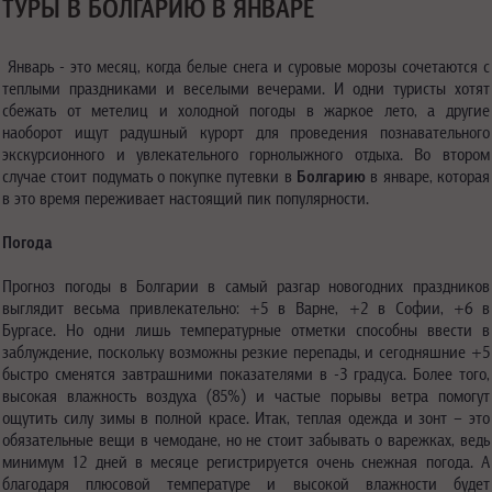
ТУРЫ В БОЛГАРИЮ В ЯНВАРЕ
Январь - это месяц, когда белые снега и суровые морозы сочетаются с
теплыми праздниками и веселыми вечерами. И одни туристы хотят
сбежать от метелиц и холодной погоды в жаркое лето, а другие
наоборот ищут радушный курорт для проведения познавательного
экскурсионного и увлекательного горнолыжного отдыха. Во втором
случае стоит подумать о покупке путевки в
Болгарию
в январе, которая
в это время переживает настоящий пик популярности.
Погода
Прогноз погоды в Болгарии в самый разгар новогодних праздников
выглядит весьма привлекательно: +5 в Варне, +2 в Софии, +6 в
Бургасе. Но одни лишь температурные отметки способны ввести в
заблуждение, поскольку возможны резкие перепады, и сегодняшние +5
быстро сменятся завтрашними показателями в -3 градуса. Более того,
высокая влажность воздуха (85%) и частые порывы ветра помогут
ощутить силу зимы в полной красе. Итак, теплая одежда и зонт – это
обязательные вещи в чемодане, но не стоит забывать о варежках, ведь
минимум 12 дней в месяце регистрируется очень снежная погода. А
благодаря плюсовой температуре и высокой влажности будет