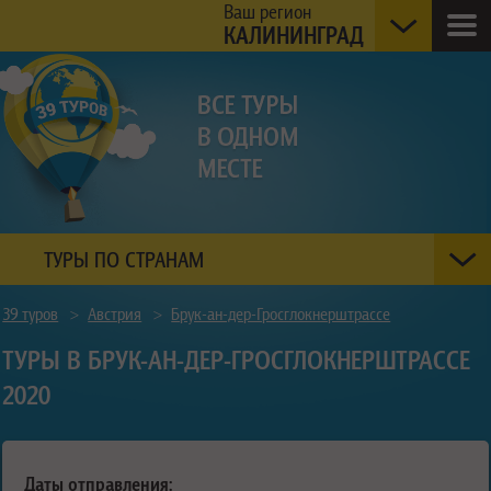
Ваш регион
КАЛИНИНГРАД
ТУРЫ ПО СТРАНАМ
39 туров
>
Австрия
>
Брук-ан-дер-Гросглокнерштрассе
ТУРЫ В БРУК-АН-ДЕР-ГРОСГЛОКНЕРШТРАССЕ
2020
Даты отправления: