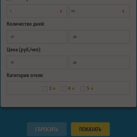
х
х
с
по
Количество дней:
от
до
Цена (руб./чел):
от
до
Категория отеля:
3
4
5