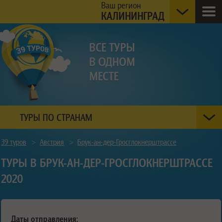
Ваш регион
КАЛИНИНГРАД
ТУРЫ ПО СТРАНАМ
39 туров
>
Австрия
>
Брук-ан-дер-Гросглокнерштрассе
ТУРЫ В БРУК-АН-ДЕР-ГРОСГЛОКНЕРШТРАССЕ
2020
Даты отправления: