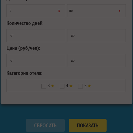
х
х
с
по
Количество дней:
от
до
Цена (руб./чел):
от
до
Категория отеля:
3
4
5