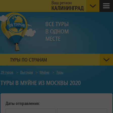
Ваш регион
КАЛИНИНГРАД
ТУРЫ ПО СТРАНАМ
39 туров
>
Вьетнам
>
Муйне
>
Туры
ТУРЫ В МУЙНЕ ИЗ МОСКВЫ 2020
Даты отправления: