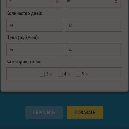
х
х
с
по
Количество дней:
от
до
Цена (руб./чел):
от
до
Категория отеля:
3
4
5