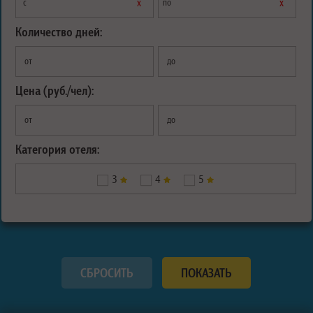
х
х
с
по
Количество дней:
от
до
Цена (руб./чел):
от
до
Категория отеля:
3
4
5