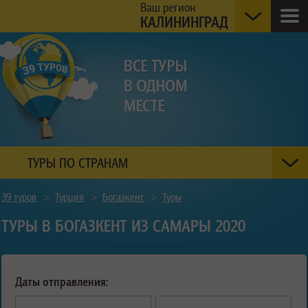
Ваш регион
КАЛИНИНГРАД
ТУРЫ ПО СТРАНАМ
39 туров
>
Турция
>
Богазкент
>
Туры
ТУРЫ В БОГАЗКЕНТ ИЗ САМАРЫ 2020
Даты отправления: