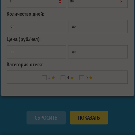
х
х
с
по
Количество дней:
от
до
Цена (руб./чел):
от
до
Категория отеля:
3
4
5