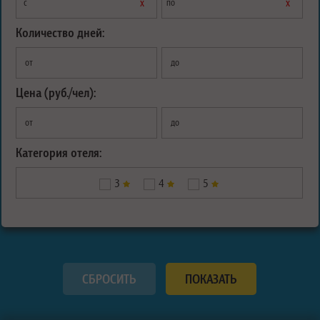
х
х
с
по
Количество дней:
от
до
Цена (руб./чел):
от
до
Категория отеля:
3
4
5