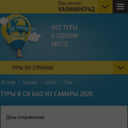
Ваш регион
КАЛИНИНГРАД
ТУРЫ ПО СТРАНАМ
39 туров
>
Таиланд
>
Си Као
>
Туры
ТУРЫ В СИ КАО ИЗ САМАРЫ 2020
Даты отправления: