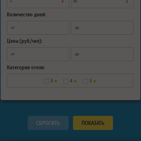
х
х
с
по
Количество дней:
от
до
Цена (руб./чел):
от
до
Категория отеля:
3
4
5