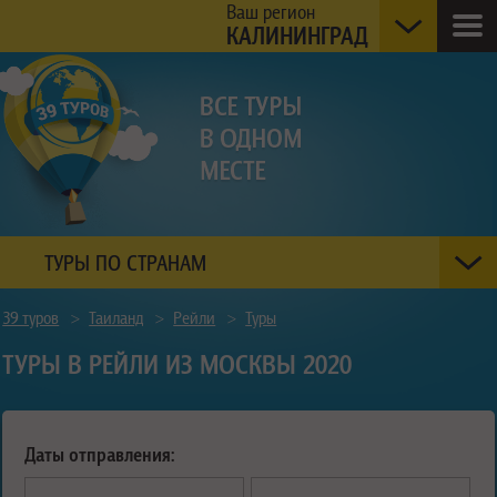
Ваш регион
КАЛИНИНГРАД
ТУРЫ ПО СТРАНАМ
39 туров
>
Таиланд
>
Рейли
>
Туры
ТУРЫ В РЕЙЛИ ИЗ МОСКВЫ 2020
Даты отправления: