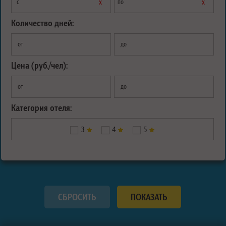
х
х
с
по
Количество дней:
от
до
Цена (руб./чел):
от
до
Категория отеля:
3
4
5