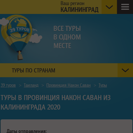
Ваш регион
КАЛИНИНГРАД
ТУРЫ ПО СТРАНАМ
39 туров
>
Таиланд
>
Провинция Након Саван
>
Туры
ТУРЫ В ПРОВИНЦИЯ НАКОН САВАН ИЗ
КАЛИНИНГРАДА 2020
Даты отправления: