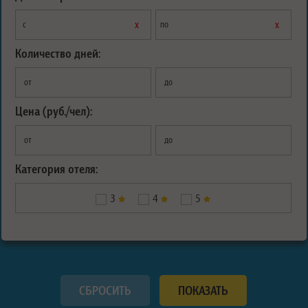
х
х
с
по
Количество дней:
от
до
Цена (руб./чел):
от
до
Категория отеля:
3
4
5