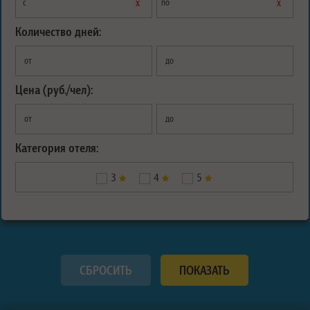
х
х
с
по
Количество дней:
от
до
Цена (руб./чел):
от
до
Категория отеля:
3
4
5