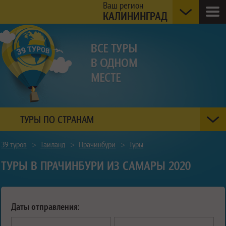
Ваш регион
КАЛИНИНГРАД
ТУРЫ ПО СТРАНАМ
39 туров
>
Таиланд
>
Прачинбури
>
Туры
ТУРЫ В ПРАЧИНБУРИ ИЗ САМАРЫ 2020
Даты отправления: