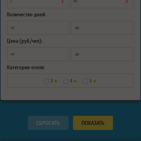
х
х
с
по
Количество дней:
от
до
Цена (руб./чел):
от
до
Категория отеля:
3
4
5