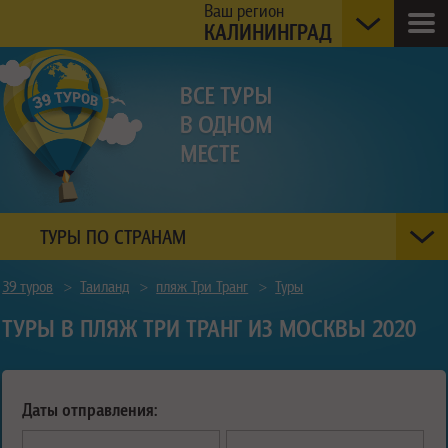
Ваш регион
КАЛИНИНГРАД
ТУРЫ ПО СТРАНАМ
39 туров
>
Таиланд
>
пляж Три Транг
>
Туры
ТУРЫ В ПЛЯЖ ТРИ ТРАНГ ИЗ МОСКВЫ 2020
Даты отправления: