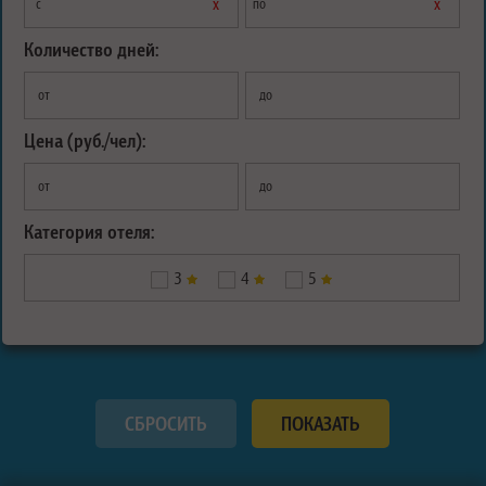
х
х
с
по
Количество дней:
от
до
Цена (руб./чел):
от
до
Категория отеля:
3
4
5