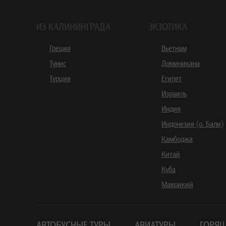
ИЗ КАЛИНИНГРАДА
ЭКЗОТИКА
Греция
Вьетнам
Тунис
Доминикана
Турция
Египет
Израиль
Индия
Индонезия (о. Бали)
Камбоджа
Китай
Куба
Маврикий
АВТОБУСНЫЕ ТУРЫ
АВИАТУРЫ
ГОРЯЩ