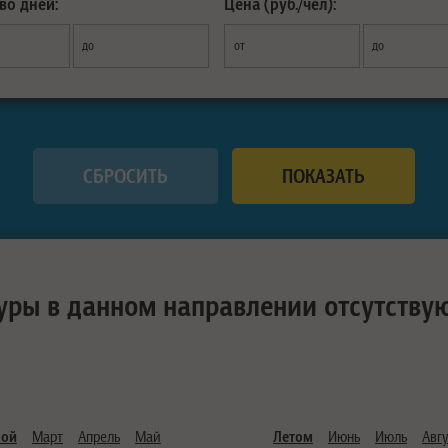
во дней:
Цена (руб./чел):
до
от
до
уры в данном направлении отсутству
ной
Март
Апрель
Май
Летом
Июнь
Июль
Авгу