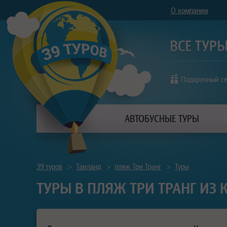
О компании
Подарочный с
АВТОБУСНЫЕ ТУРЫ
39 туров
>
Таиланд
>
пляж Три Транг
>
Туры
ТУРЫ В ПЛЯЖ ТРИ ТРАНГ ИЗ