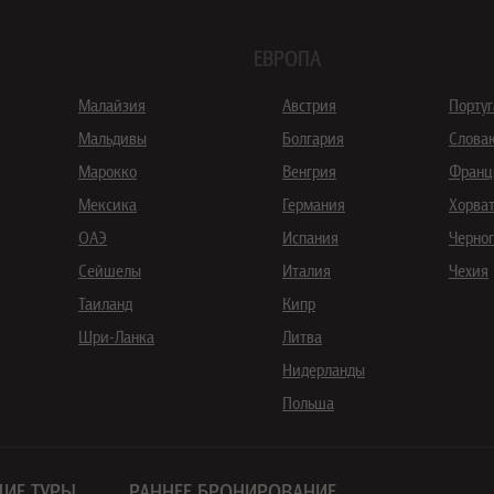
ЕВРОПА
Малайзия
Австрия
Порту
Мальдивы
Болгария
Слова
Марокко
Венгрия
Франц
Мексика
Германия
Хорва
ОАЭ
Испания
Черно
Сейшелы
Италия
Чехия
Таиланд
Кипр
Шри-Ланка
Литва
Нидерланды
Польша
ИЕ ТУРЫ
РАННЕЕ БРОНИРОВАНИЕ