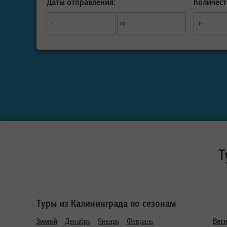
Даты отправления:
Количест
с
по
от
Т
Туры из Калининграда по сезонам
Зимой
Декабрь
Январь
Февраль
Вес