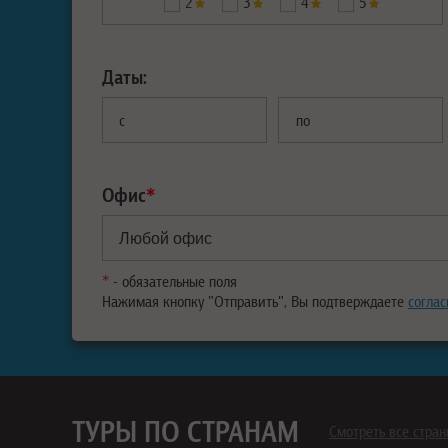
2
3
4
5
Даты:
с
по
Офис
*
*
- обязательные поля
Нажимая кнопку "Отправить", Вы подтверждаете
соглас
ТУРЫ ПО СТРАНАМ
Смотреть все стра