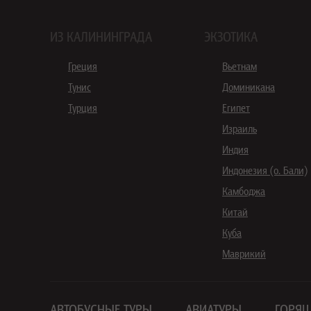
ИЗ КАЛИНИНГРАДА
ЭКЗОТИКА
Греция
Вьетнам
Тунис
Доминикана
Турция
Египет
Израиль
Индия
Индонезия (о. Бали)
Камбоджа
Китай
Куба
Маврикий
АВТОБУСНЫЕ ТУРЫ
АВИАТУРЫ
ГОРЯЩ