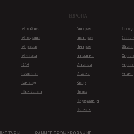
ЕВРОПА
Малайзия
Австрия
Порту
Мальдивы
Болгария
Слова
Марокко
Венгрия
Франц
Мексика
Германия
Хорва
ОАЭ
Испания
Черно
Сейшелы
Италия
Чехия
Таиланд
Кипр
Шри-Ланка
Литва
Нидерланды
Польша
ИЕ ТУРЫ
РАННЕЕ БРОНИРОВАНИЕ