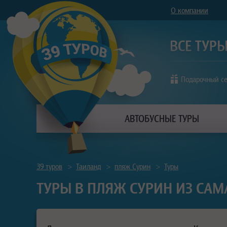
О компании
Подарочный с
АВТОБУСНЫЕ ТУРЫ
39 туров
>
Таиланд
>
пляж Сурин
>
Туры
ТУРЫ В ПЛЯЖ СУРИН ИЗ САМ