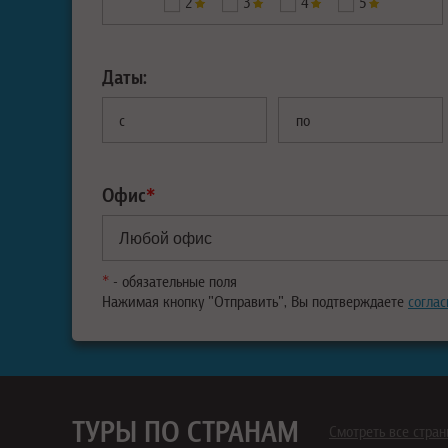
2
3
4
5
Даты:
с
по
Офис
*
*
- обязательные поля
Нажимая кнопку "Отправить", Вы подтверждаете
соглас
ТУРЫ ПО СТРАНАМ
Смотреть все стра