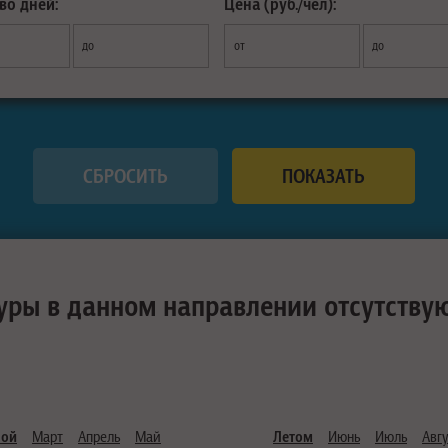
во дней:
Цена (руб./чел):
до
от
до
уры в данном направлении отсутству
ной
Март
Апрель
Май
Летом
Июнь
Июль
Авгу