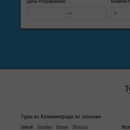
Даты отправления:
Количест
с
по
от
Т
Туры из Калининграда по сезонам
Зимой
Декабрь
Январь
Февраль
Вес