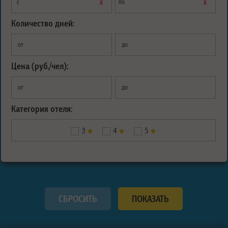
х
х
с
по
Количество дней:
от
до
Цена (руб./чел):
от
до
Категория отеля:
3
4
5