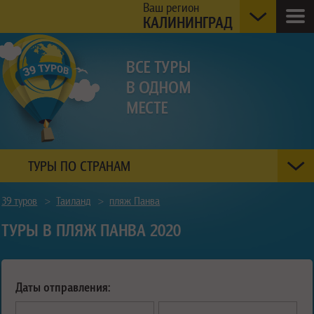
Ваш регион
КАЛИНИНГРАД
ТУРЫ ПО СТРАНАМ
39 туров
>
Таиланд
>
пляж Панва
ТУРЫ В ПЛЯЖ ПАНВА 2020
Даты отправления: