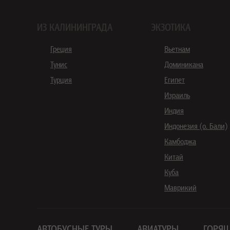
ИЗ КАЛИНИНГРАДА
ЭКЗОТИКА
Греция
Вьетнам
Тунис
Доминикана
Турция
Египет
Израиль
Индия
Индонезия (о. Бали)
Камбоджа
Китай
Куба
Маврикий
АВТОБУСНЫЕ ТУРЫ
АВИАТУРЫ
ГОРЯЩ