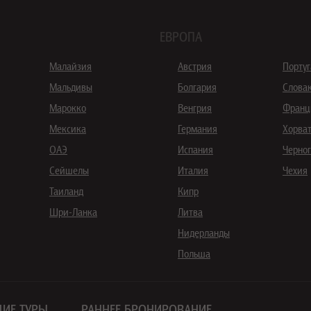
ЕВРОПА
Малайзия
Австрия
Порту
Мальдивы
Болгария
Слова
Марокко
Венгрия
Франц
Мексика
Германия
Хорва
ОАЭ
Испания
Черно
Сейшелы
Италия
Чехия
Таиланд
Кипр
Шри-Ланка
Литва
Нидерланды
Польша
ИЕ ТУРЫ
РАННЕЕ БРОНИРОВАНИЕ