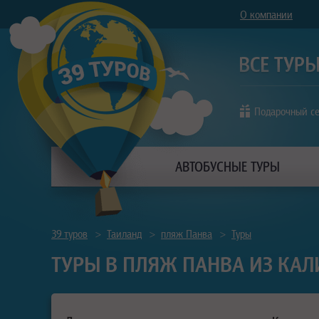
О компании
Подарочный с
АВТОБУСНЫЕ ТУРЫ
39 туров
>
Таиланд
>
пляж Панва
>
Туры
ТУРЫ В ПЛЯЖ ПАНВА ИЗ КАЛ