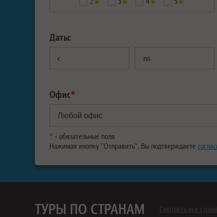
2
3
4
5
Даты:
с
по
Офис
*
*
- обязательные поля
Нажимая кнопку "Отправить", Вы подтверждаете
соглас
ТУРЫ ПО СТРАНАМ
Смотреть все стра