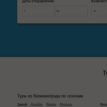
Даты отправления:
Количест
с
по
от
Т
Туры из Калининграда по сезонам
Зимой
Декабрь
Январь
Февраль
Вес