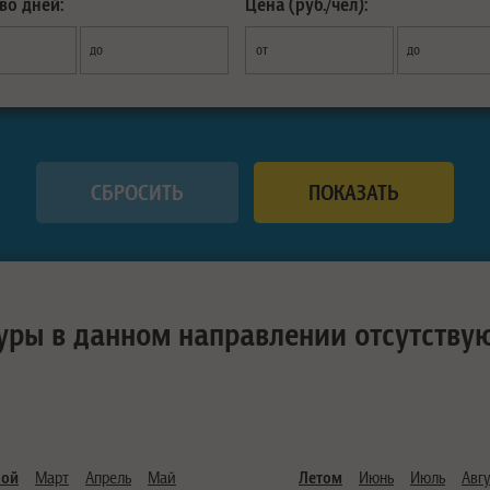
во дней:
Цена (руб./чел):
до
от
до
уры в данном направлении отсутству
ной
Март
Апрель
Май
Летом
Июнь
Июль
Авгу