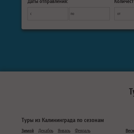
Даты отправления:
Количест
с
по
от
Т
Туры из Калининграда по сезонам
Зимой
Декабрь
Январь
Февраль
Вес