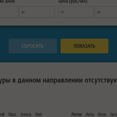
во дней:
Цена (руб./чел):
до
от
до
уры в данном направлении отсутству
ной
Март
Апрель
Май
Летом
Июнь
Июль
Авгу