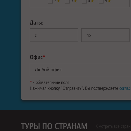
2
3
4
5
Даты:
с
по
Офис
*
*
- обязательные поля
Нажимая кнопку "Отправить", Вы подтверждаете
соглас
ТУРЫ ПО СТРАНАМ
Смотреть все стра