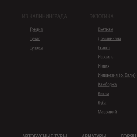
ИЗ КАЛИНИНГРАДА
ЭКЗОТИКА
Греция
Вьетнам
Тунис
Доминикана
Турция
Египет
Израиль
Индия
Индонезия (о. Бали)
Камбоджа
Китай
Куба
Маврикий
АВТОБУСНЫЕ ТУРЫ
АВИАТУРЫ
ГОРЯЩ