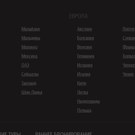
ЕВРОПА
Малайзия
Австрия
Порту
Мальдивы
Болгария
Слова
Марокко
Венгрия
Франц
Мексика
Германия
Хорва
ОАЭ
Испания
Черно
Сейшелы
Италия
Чехия
Таиланд
Кипр
Шри-Ланка
Литва
Нидерланды
Польша
ИЕ ТУРЫ
РАННЕЕ БРОНИРОВАНИЕ