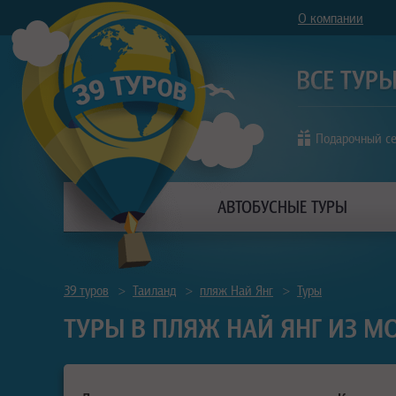
О компании
Подарочный с
АВТОБУСНЫЕ ТУРЫ
39 туров
>
Таиланд
>
пляж Най Янг
>
Туры
ТУРЫ В ПЛЯЖ НАЙ ЯНГ ИЗ М