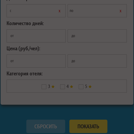
х
х
с
по
Количество дней:
от
до
Цена (руб./чел):
от
до
Категория отеля:
3
4
5