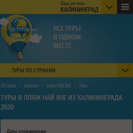
Ваш регион
КАЛИНИНГРАД
ТУРЫ ПО СТРАНАМ
39 туров
>
Таиланд
>
пляж Най Янг
>
Туры
ТУРЫ В ПЛЯЖ НАЙ ЯНГ ИЗ КАЛИНИНГРАДА
2020
Даты отправления: