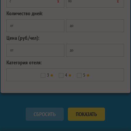
х
х
с
по
Количество дней:
от
до
Цена (руб./чел):
от
до
Категория отеля:
3
4
5