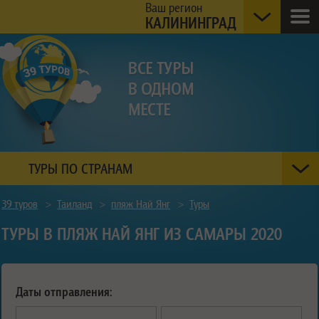
Ваш регион
КАЛИНИНГРАД
ТУРЫ ПО СТРАНАМ
39 туров
>
Таиланд
>
пляж Най Янг
>
Туры
ТУРЫ В ПЛЯЖ НАЙ ЯНГ ИЗ САМАРЫ 2020
Даты отправления: