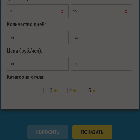
х
х
с
по
Количество дней:
от
до
Цена (руб./чел):
от
до
Категория отеля:
3
4
5