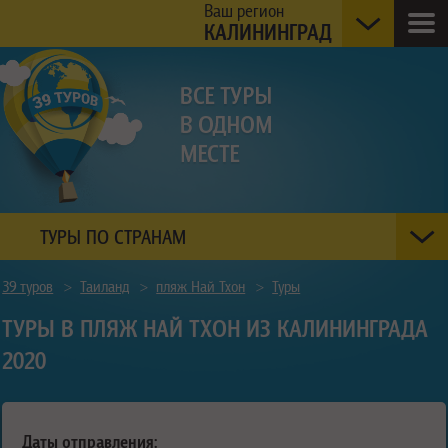
Ваш регион
КАЛИНИНГРАД
ТУРЫ ПО СТРАНАМ
39 туров
>
Таиланд
>
пляж Най Тхон
>
Туры
ТУРЫ В ПЛЯЖ НАЙ ТХОН ИЗ КАЛИНИНГРАДА
2020
Даты отправления: