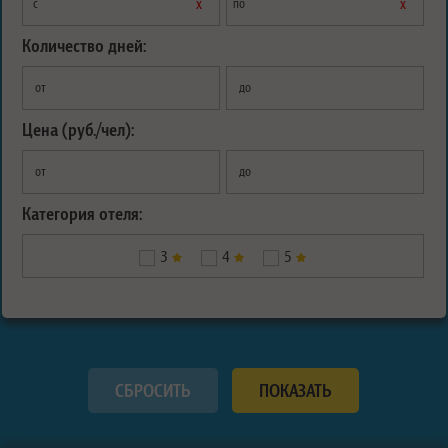
х
х
с
по
Количество дней:
от
до
Цена (руб./чел):
от
до
Категория отеля:
3
4
5