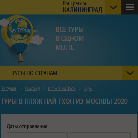
Ваш регион
КАЛИНИНГРАД
ТУРЫ ПО СТРАНАМ
39 туров
>
Таиланд
>
пляж Най Тхон
>
Туры
ТУРЫ В ПЛЯЖ НАЙ ТХОН ИЗ МОСКВЫ 2020
Даты отправления: