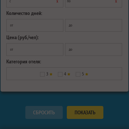
х
х
с
по
Количество дней:
от
до
Цена (руб./чел):
от
до
Категория отеля:
3
4
5