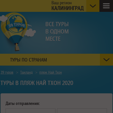
Ваш регион
КАЛИНИНГРАД
ТУРЫ ПО СТРАНАМ
39 туров
>
Таиланд
>
пляж Най Тхон
ТУРЫ В ПЛЯЖ НАЙ ТХОН 2020
Даты отправления: