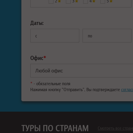
2
3
4
5
Даты:
с
по
Офис
*
*
- обязательные поля
Нажимая кнопку "Отправить", Вы подтверждаете
соглас
ТУРЫ ПО СТРАНАМ
Смотреть все стра