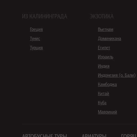
ИЗ КАЛИНИНГРАДА
ЭКЗОТИКА
Греция
Вьетнам
Тунис
Доминикана
Турция
Египет
Израиль
Индия
Индонезия (о. Бали)
Камбоджа
Китай
Куба
Маврикий
АВТОБУСНЫЕ ТУРЫ
АВИАТУРЫ
ГОРЯЩ