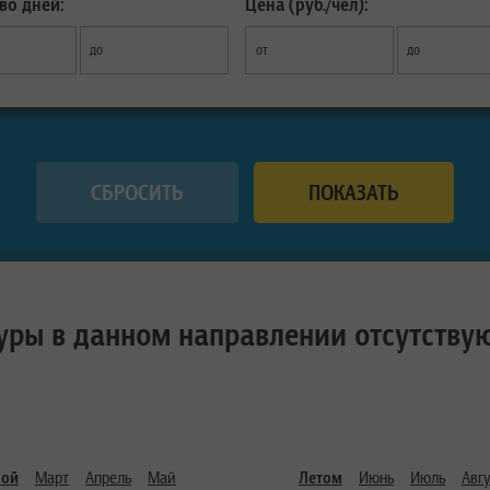
во дней:
Цена (руб./чел):
до
от
до
уры в данном направлении отсутству
ной
Март
Апрель
Май
Летом
Июнь
Июль
Авгу