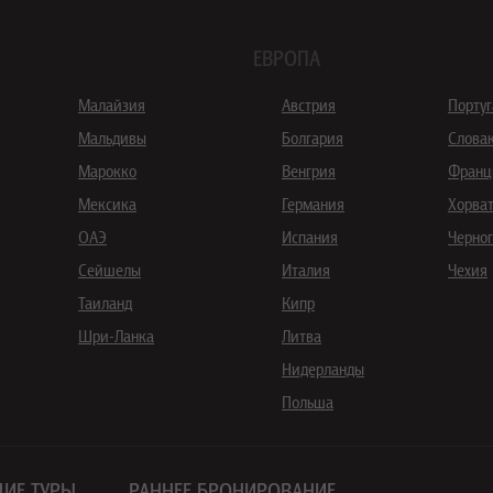
ЕВРОПА
Малайзия
Австрия
Порту
Мальдивы
Болгария
Слова
Марокко
Венгрия
Франц
Мексика
Германия
Хорва
ОАЭ
Испания
Черно
Сейшелы
Италия
Чехия
Таиланд
Кипр
Шри-Ланка
Литва
Нидерланды
Польша
ИЕ ТУРЫ
РАННЕЕ БРОНИРОВАНИЕ