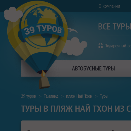
О компании
Подарочный с
АВТОБУСНЫЕ ТУРЫ
39 туров
>
Таиланд
>
пляж Най Тхон
>
Туры
ТУРЫ В ПЛЯЖ НАЙ ТХОН ИЗ 