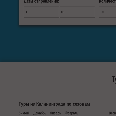
Даты отправления:
Количест
с
по
от
Т
Туры из Калининграда по сезонам
Зимой
Декабрь
Январь
Февраль
Вес