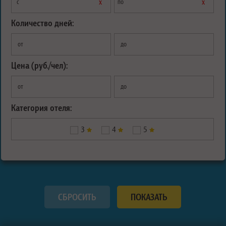
х
х
с
по
Количество дней:
от
до
Цена (руб./чел):
от
до
Категория отеля:
3
4
5