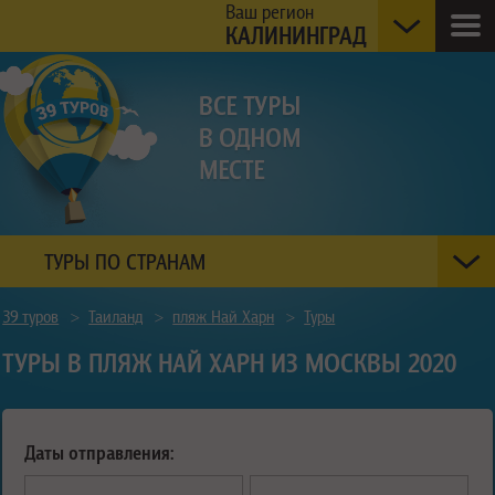
Ваш регион
КАЛИНИНГРАД
ТУРЫ ПО СТРАНАМ
39 туров
>
Таиланд
>
пляж Най Харн
>
Туры
ТУРЫ В ПЛЯЖ НАЙ ХАРН ИЗ МОСКВЫ 2020
Даты отправления: