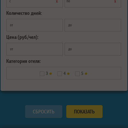
х
х
с
по
Количество дней:
от
до
Цена (руб./чел):
от
до
Категория отеля:
3
4
5