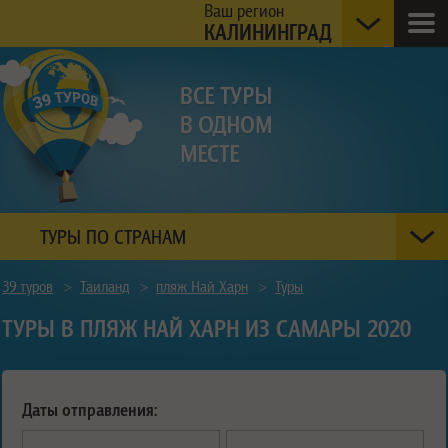
Ваш регион
КАЛИНИНГРАД
ТУРЫ ПО СТРАНАМ
39 туров
>
Таиланд
>
пляж Най Харн
>
Туры
ТУРЫ В ПЛЯЖ НАЙ ХАРН ИЗ САМАРЫ 2020
Даты отправления: