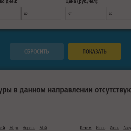
во дней:
Цена (руб./чел):
до
от
до
уры в данном направлении отсутству
ной
Март
Апрель
Май
Летом
Июнь
Июль
Авгу