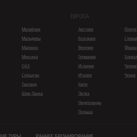
ЕВРОПА
Малайзия
Австрия
Порту
Мальдивы
Болгария
Слова
Марокко
Венгрия
Франц
Мексика
Германия
Хорва
ОАЭ
Испания
Черно
Сейшелы
Италия
Чехия
Таиланд
Кипр
Шри-Ланка
Литва
Нидерланды
Польша
ИЕ ТУРЫ
РАННЕЕ БРОНИРОВАНИЕ