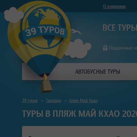
О компании
Подарочный с
АВТОБУСНЫЕ ТУРЫ
39 туров
>
Таиланд
>
пляж Май Кхао
ТУРЫ В ПЛЯЖ МАЙ КХАО 202