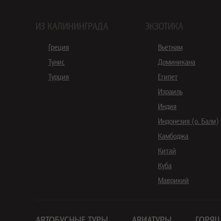
ИЗ КАЛИНИНГРАДА
ЭКЗОТИКА
Греция
Вьетнам
Тунис
Доминикана
Турция
Египет
Израиль
Индия
Индонезия (о. Бали)
Камбоджа
Китай
Куба
Маврикий
АВТОБУСНЫЕ ТУРЫ
АВИАТУРЫ
ГОРЯЩ