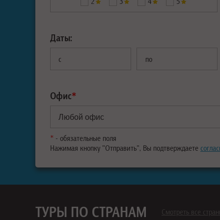
2
3
4
5
Даты:
с
по
Офис
*
*
- обязательные поля
Нажимая кнопку "Отправить", Вы подтверждаете
соглас
ТУРЫ ПО СТРАНАМ
Смотреть все стра