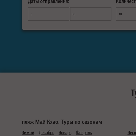
Даты отправления:
Количест
с
по
от
Т
пляж Май Кхао. Туры по сезонам
Зимой
Декабрь
Январь
Февраль
Вес