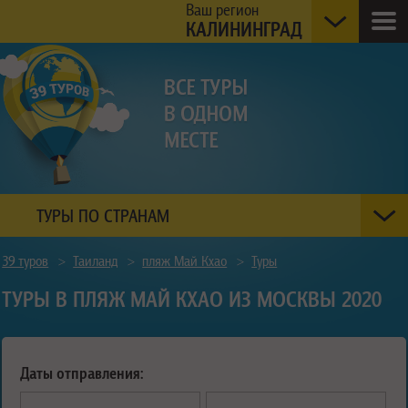
Ваш регион
КАЛИНИНГРАД
ТУРЫ ПО СТРАНАМ
39 туров
>
Таиланд
>
пляж Май Кхао
>
Туры
ТУРЫ В ПЛЯЖ МАЙ КХАО ИЗ МОСКВЫ 2020
Даты отправления: