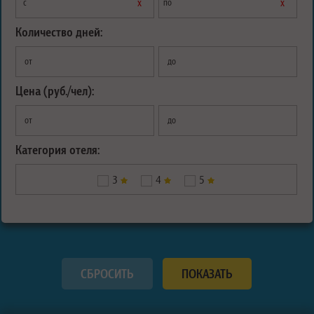
х
х
с
по
Количество дней:
от
до
Цена (руб./чел):
от
до
Категория отеля:
3
4
5