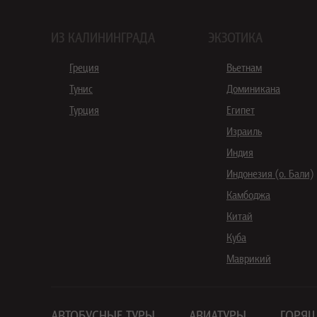
ИЗ КАЛИНИНГРАДА
ЭКЗОТИКА
Греция
Вьетнам
Тунис
Доминикана
Турция
Египет
Израиль
Индия
Индонезия (о. Бали)
Камбоджа
Китай
Куба
Маврикий
АВТОБУСНЫЕ ТУРЫ
АВИАТУРЫ
ГОРЯЩ