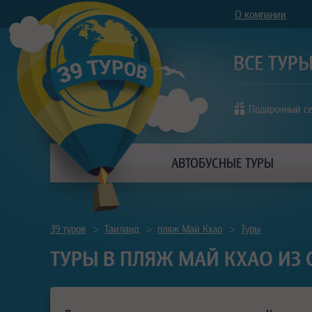
О компании
Подарочный с
АВТОБУСНЫЕ ТУРЫ
39 туров
>
Таиланд
>
пляж Май Кхао
>
Туры
ТУРЫ В ПЛЯЖ МАЙ КХАО ИЗ 