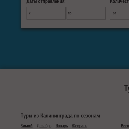
Даты отправления:
Количест
с
по
от
Т
Туры из Калининграда по сезонам
Зимой
Декабрь
Январь
Февраль
Вес