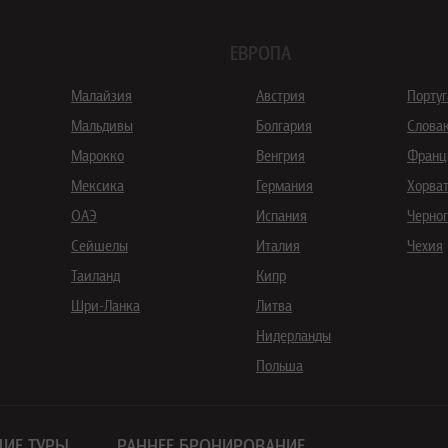
ЕВРОПА
Малайзия
Австрия
Порту
Мальдивы
Болгария
Слова
Марокко
Венгрия
Франц
Мексика
Германия
Хорва
ОАЭ
Испания
Черно
Сейшелы
Италия
Чехия
Таиланд
Кипр
Шри-Ланка
Литва
Нидерланды
Польша
ИЕ ТУРЫ
РАННЕЕ БРОНИРОВАНИЕ