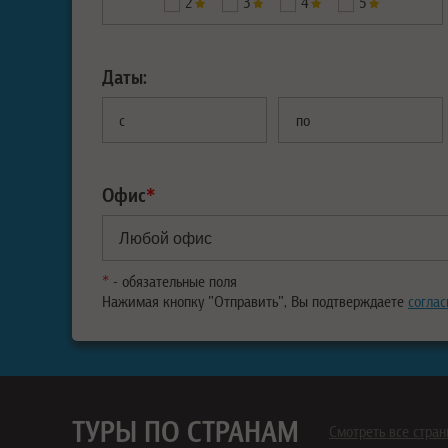
2
3
4
5
Даты:
с
по
Офис
*
*
- обязательные поля
Нажимая кнопку "Отправить", Вы подтверждаете
соглас
ТУРЫ ПО СТРАНАМ
Смотреть все стра