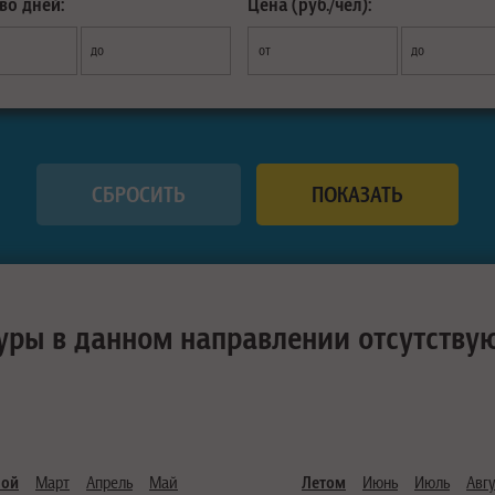
во дней:
Цена (руб./чел):
до
от
до
уры в данном направлении отсутству
ной
Март
Апрель
Май
Летом
Июнь
Июль
Авгу