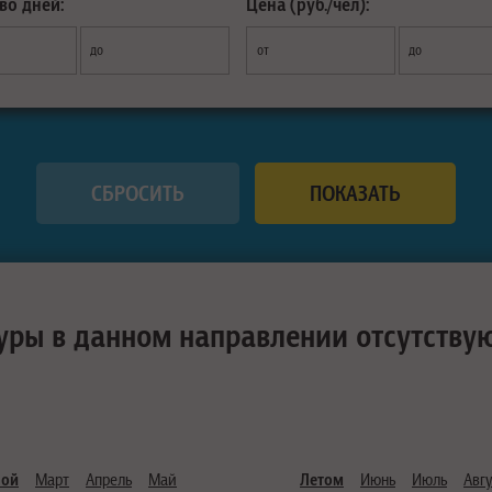
во дней:
Цена (руб./чел):
до
от
до
уры в данном направлении отсутству
ной
Март
Апрель
Май
Летом
Июнь
Июль
Авгу