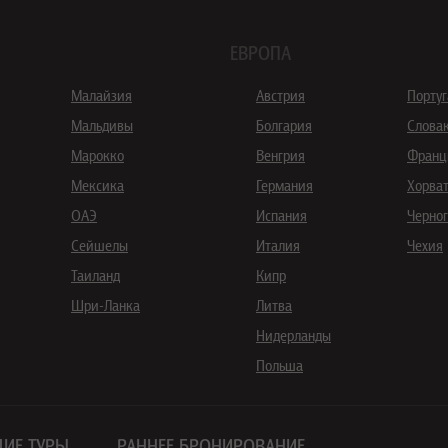
ЕВРОПА
Малайзия
Австрия
Порту
Мальдивы
Болгария
Слова
Марокко
Венгрия
Франц
Мексика
Германия
Хорва
ОАЭ
Испания
Черно
Сейшелы
Италия
Чехия
Таиланд
Кипр
Шри-Ланка
Литва
Нидерланды
Польша
ИЕ ТУРЫ
РАННЕЕ БРОНИРОВАНИЕ