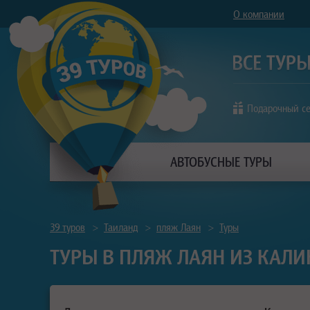
О компании
Подарочный с
АВТОБУСНЫЕ ТУРЫ
39 туров
>
Таиланд
>
пляж Лаян
>
Туры
ТУРЫ В ПЛЯЖ ЛАЯН ИЗ КАЛИ