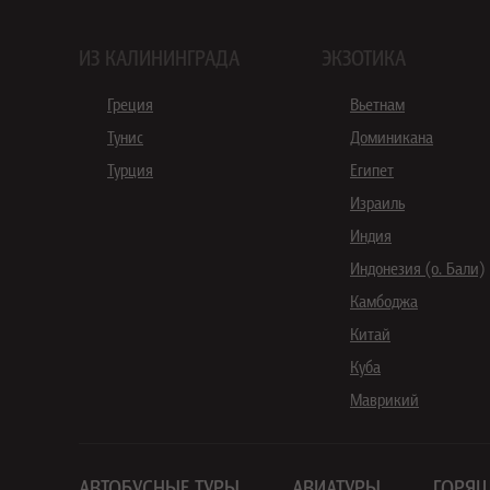
ИЗ КАЛИНИНГРАДА
ЭКЗОТИКА
Греция
Вьетнам
Тунис
Доминикана
Турция
Египет
Израиль
Индия
Индонезия (о. Бали)
Камбоджа
Китай
Куба
Маврикий
АВТОБУСНЫЕ ТУРЫ
АВИАТУРЫ
ГОРЯЩ