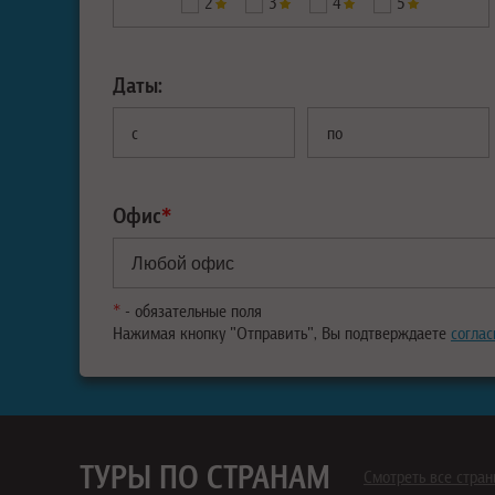
2
3
4
5
Даты:
с
по
Офис
*
*
- обязательные поля
Нажимая кнопку "Отправить", Вы подтверждаете
соглас
ТУРЫ ПО СТРАНАМ
Смотреть все стра