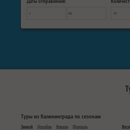
Даты отправления:
Количест
с
по
от
Т
Туры из Калининграда по сезонам
Зимой
Декабрь
Январь
Февраль
Вес