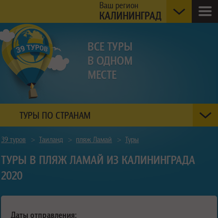
Ваш регион
КАЛИНИНГРАД
ТУРЫ ПО СТРАНАМ
39 туров
>
Таиланд
>
пляж Ламай
>
Туры
ТУРЫ В ПЛЯЖ ЛАМАЙ ИЗ КАЛИНИНГРАДА
2020
Даты отправления: