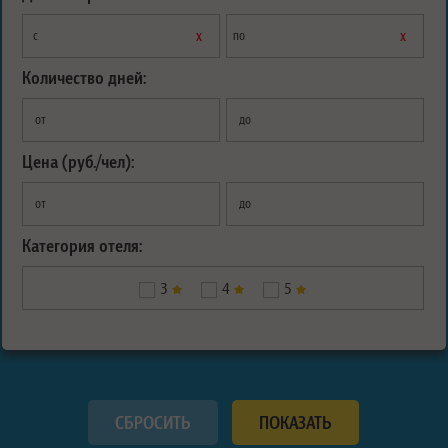
х
х
с
по
Количество дней:
от
до
Цена (руб./чел):
от
до
Категория отеля:
3
4
5