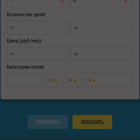
х
х
с
по
Количество дней:
от
до
Цена (руб./чел):
от
до
Категория отеля:
3
4
5