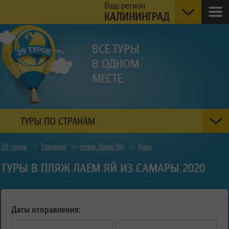
Ваш регион
КАЛИНИНГРАД
ТУРЫ ПО СТРАНАМ
39 туров
>
Таиланд
>
пляж Лаем Яй
>
Туры
ТУРЫ В ПЛЯЖ ЛАЕМ ЯЙ ИЗ САМАРЫ 2020
Даты отправления: