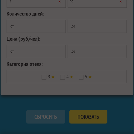
х
х
с
по
Количество дней:
от
до
Цена (руб./чел):
от
до
Категория отеля:
3
4
5