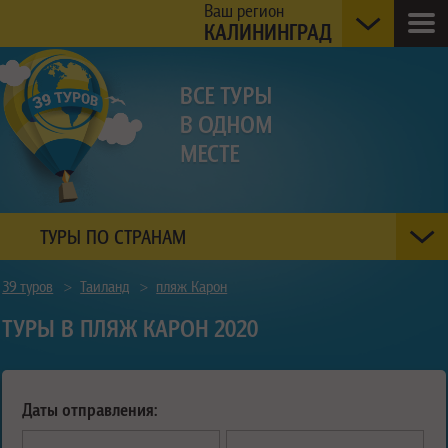
Ваш регион
КАЛИНИНГРАД
ТУРЫ ПО СТРАНАМ
39 туров
>
Таиланд
>
пляж Карон
ТУРЫ В ПЛЯЖ КАРОН 2020
Даты отправления: