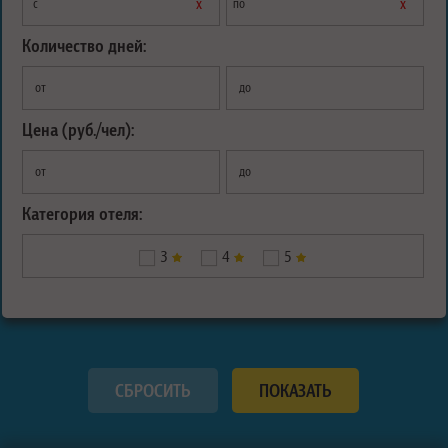
х
х
с
по
Количество дней:
от
до
Цена (руб./чел):
от
до
Категория отеля:
3
4
5